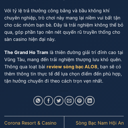
Với tỷ lệ trả thưởng công bằng và bầu không khí
chuyên nghiệp, trò chơi này mang lại niềm vui bất tận
cho các nhóm bạn bè. Đây là trải nghiệm không thể bỏ
qua, góp phần tạo nên nét quyến rũ truyền thống cho
sàn casino hiện đại này.
The Grand Ho Tram
là thiên đường giải trí đỉnh cao tại
Vũng Tàu, mang đến trải nghiệm thượng lưu khó quên.
Thông qua loạt bài
review sòng bạc ALO8
, bạn sẽ có
thêm thông tin thực tế để lựa chọn điểm đến phù hợp,
tận hưởng chuyến đi theo cách trọn vẹn nhất.
Corona Resort & Casino
Sòng Bạc Nam Hội An