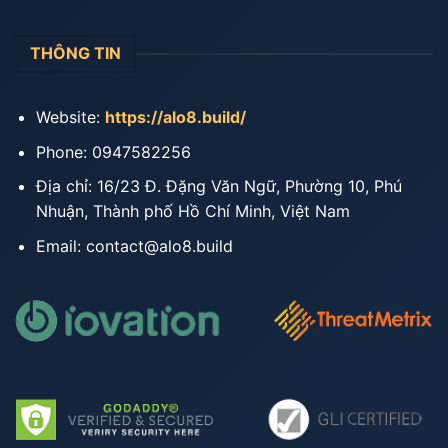
THÔNG TIN
Website:
https://alo8.build/
Phone: 0947582256
Địa chỉ: 16/23 Đ. Đặng Văn Ngữ, Phường 10, Phú
Nhuận, Thành phố Hồ Chí Minh, Việt Nam
Email:
contact@alo8.build