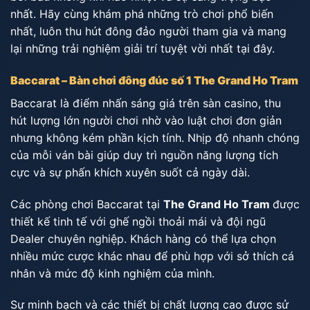
nhất. Hãy cùng khám phá những trò chơi phổ biến
nhất, luôn thu hút đông đảo người tham gia và mang
lại những trải nghiệm giải trí tuyệt vời nhất tại đây.
Baccarat – Bàn chơi đông đúc số 1 The Grand Ho Tram
Baccarat là điểm nhấn sáng giá trên sàn casino, thu
hút lượng lớn người chơi nhờ vào luật chơi đơn giản
nhưng không kém phần kịch tính. Nhịp độ nhanh chóng
của mỗi ván bài giúp duy trì nguồn năng lượng tích
cực và sự phấn khích xuyên suốt cả ngày dài.
Các phòng chơi Baccarat tại
The Grand Ho Tram
được
thiết kế tinh tế với ghế ngồi thoải mái và đội ngũ
Dealer chuyên nghiệp. Khách hàng có thể lựa chọn
nhiều mức cược khác nhau để phù hợp với sở thích cá
nhân và mức độ kinh nghiệm của mình.
Sự minh bạch và các thiết bị chất lượng cao được sử