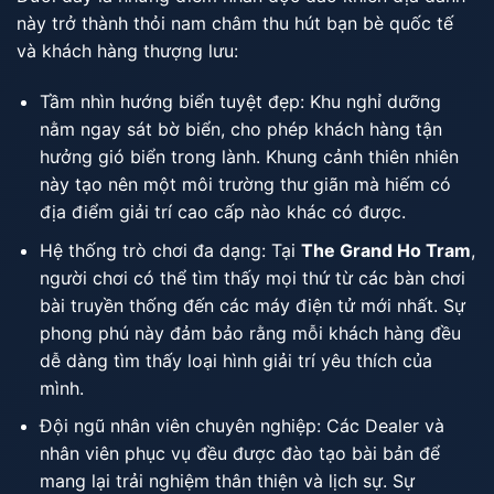
này trở thành thỏi nam châm thu hút bạn bè quốc tế
và khách hàng thượng lưu:
Tầm nhìn hướng biển tuyệt đẹp: Khu nghỉ dưỡng
nằm ngay sát bờ biển, cho phép khách hàng tận
hưởng gió biển trong lành. Khung cảnh thiên nhiên
này tạo nên một môi trường thư giãn mà hiếm có
địa điểm giải trí cao cấp nào khác có được.
Hệ thống trò chơi đa dạng: Tại
The Grand Ho Tram
,
người chơi có thể tìm thấy mọi thứ từ các bàn chơi
bài truyền thống đến các máy điện tử mới nhất. Sự
phong phú này đảm bảo rằng mỗi khách hàng đều
dễ dàng tìm thấy loại hình giải trí yêu thích của
mình.
Đội ngũ nhân viên chuyên nghiệp: Các Dealer và
nhân viên phục vụ đều được đào tạo bài bản để
mang lại trải nghiệm thân thiện và lịch sự. Sự