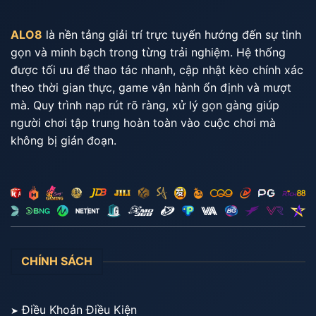
ALO8
là nền tảng giải trí trực tuyến hướng đến sự tinh
gọn và minh bạch trong từng trải nghiệm. Hệ thống
được tối ưu để thao tác nhanh, cập nhật kèo chính xác
theo thời gian thực, game vận hành ổn định và mượt
mà. Quy trình nạp rút rõ ràng, xử lý gọn gàng giúp
người chơi tập trung hoàn toàn vào cuộc chơi mà
không bị gián đoạn.
CHÍNH SÁCH
Điều Khoản Điều Kiện