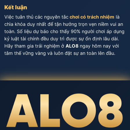
Kết luận
Việc tuân thủ các nguyên tắc
chơi có trách nhiệm
là
chìa khóa duy nhất để tận hưởng trọn vẹn niềm vui an
toàn. Số liệu dự báo cho thấy 90% người chơi áp dụng
kỷ luật tài chính đều duy trì được sự ổn định lâu dài.
Hãy tham gia trải nghiệm ở
ALO8
ngay hôm nay với
tâm thế vững vàng và luôn đặt sự an toàn lên đầu.