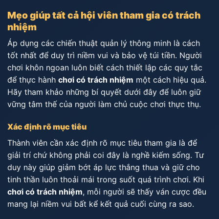
Mẹo giúp tất cả hội viên tham gia có trách
nhiệm
Áp dụng các chiến thuật quản lý thông minh là cách
tốt nhất để duy trì niềm vui và bảo vệ túi tiền. Người
chơi khôn ngoan luôn biết cách thiết lập các quy tắc
để thực hành
chơi có trách nhiệm
một cách hiệu quả.
Hãy tham khảo những bí quyết dưới đây để luôn giữ
vững tâm thế của người làm chủ cuộc chơi thực thụ.
Xác định rõ mục tiêu
Thành viên cần xác định rõ mục tiêu tham gia là để
giải trí chứ không phải coi đây là nghề kiếm sống. Tư
duy này giúp giảm bớt áp lực thắng thua và giữ cho
tinh thần luôn thoải mái trong suốt quá trình chơi. Khi
chơi có trách nhiệm
, mỗi người sẽ thấy ván cược đều
mang lại niềm vui bất kể kết quả cuối cùng ra sao.