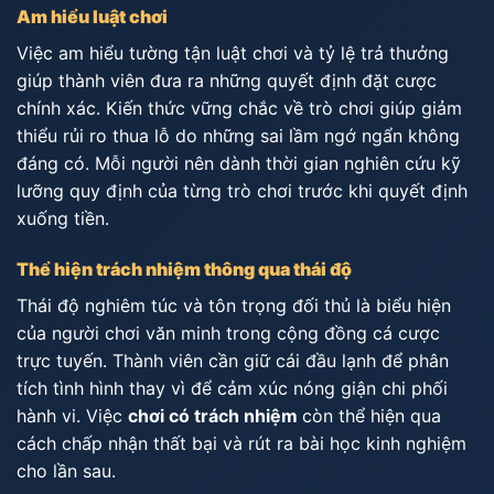
Am hiểu luật chơi
Việc am hiểu tường tận luật chơi và tỷ lệ trả thưởng
giúp thành viên đưa ra những quyết định đặt cược
chính xác. Kiến thức vững chắc về trò chơi giúp giảm
thiểu rủi ro thua lỗ do những sai lầm ngớ ngẩn không
đáng có. Mỗi người nên dành thời gian nghiên cứu kỹ
lưỡng quy định của từng trò chơi trước khi quyết định
xuống tiền.
Thể hiện trách nhiệm thông qua thái độ
Thái độ nghiêm túc và tôn trọng đối thủ là biểu hiện
của người chơi văn minh trong cộng đồng cá cược
trực tuyến. Thành viên cần giữ cái đầu lạnh để phân
tích tình hình thay vì để cảm xúc nóng giận chi phối
hành vi. Việc
chơi có trách nhiệm
còn thể hiện qua
cách chấp nhận thất bại và rút ra bài học kinh nghiệm
cho lần sau.