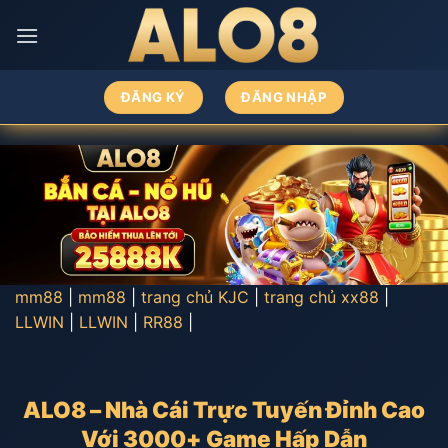
Skip
to
content
ĐĂNG KÝ
ĐĂNG NHẬP
mm88
|
mm88
|
trang chủ KJC
|
trang chủ xx88
|
LLWIN
|
LLWIN
|
RR88
|
ALO8 – Nhà Cái Trực Tuyến Đỉnh Cao
Với 3000+ Game Hấp Dẫn