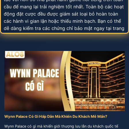
cầu để mang lại trải nghiệm tốt nhất. Toàn bộ các hoạt
động đặt cược đều được giám sát loại bỏ hoàn toàn
các hành vi gian lận hoặc thiếu minh bạch. Bạn có thể
dễ dàng kiểm tra các chứng chỉ bảo mật ngay tại trang
chủ.
Danh sách các loại giấy phép hoạt động hiện
có
Wynn Palace Có Gì Hấp Dẫn Mà Khiến Du Khách Mê Mẩn?
Wynn Palace có gì mà khiến giới thượng lưu lẫn du khách quốc tế
Điểm mặt tất cả giấy phép nhà cái