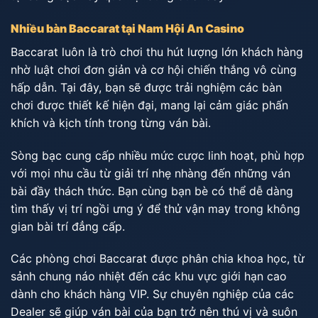
Nhiều bàn Baccarat tại Nam Hội An Casino
Baccarat luôn là trò chơi thu hút lượng lớn khách hàng
nhờ luật chơi đơn giản và cơ hội chiến thắng vô cùng
hấp dẫn. Tại đây, bạn sẽ được trải nghiệm các bàn
chơi được thiết kế hiện đại, mang lại cảm giác phấn
khích và kịch tính trong từng ván bài.
Sòng bạc cung cấp nhiều mức cược linh hoạt, phù hợp
với mọi nhu cầu từ giải trí nhẹ nhàng đến những ván
bài đầy thách thức. Bạn cùng bạn bè có thể dễ dàng
tìm thấy vị trí ngồi ưng ý để thử vận may trong không
gian bài trí đẳng cấp.
Các phòng chơi Baccarat được phân chia khoa học, từ
sảnh chung náo nhiệt đến các khu vực giới hạn cao
dành cho khách hàng VIP. Sự chuyên nghiệp của các
Dealer sẽ giúp ván bài của bạn trở nên thú vị và suôn