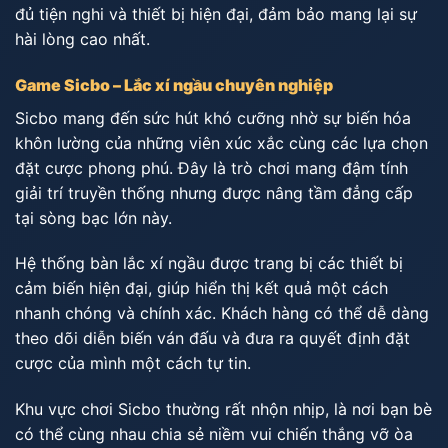
đủ tiện nghi và thiết bị hiện đại, đảm bảo mang lại sự
hài lòng cao nhất.
Game Sicbo – Lắc xí ngầu chuyên nghiệp
Sicbo mang đến sức hút khó cưỡng nhờ sự biến hóa
khôn lường của những viên xúc xắc cùng các lựa chọn
đặt cược phong phú. Đây là trò chơi mang đậm tính
giải trí truyền thống nhưng được nâng tầm đẳng cấp
tại sòng bạc lớn này.
Hệ thống bàn lắc xí ngầu được trang bị các thiết bị
cảm biến hiện đại, giúp hiển thị kết quả một cách
nhanh chóng và chính xác. Khách hàng có thể dễ dàng
theo dõi diễn biến ván đấu và đưa ra quyết định đặt
cược của mình một cách tự tin.
Khu vực chơi Sicbo thường rất nhộn nhịp, là nơi bạn bè
có thể cùng nhau chia sẻ niềm vui chiến thắng vỡ òa