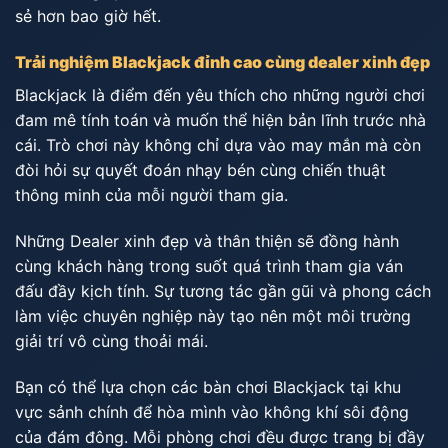
sẻ hơn bao giờ hết.
Trải nghiệm Blackjack đỉnh cao cùng dealer xinh đẹp
Blackjack là điểm đến yêu thích cho những người chơi
đam mê tính toán và muốn thể hiện bản lĩnh trước nhà
cái. Trò chơi này không chỉ dựa vào may mắn mà còn
đòi hỏi sự quyết đoán nhạy bén cùng chiến thuật
thông minh của mỗi người tham gia.
Những Dealer xinh đẹp và thân thiện sẽ đồng hành
cùng khách hàng trong suốt quá trình tham gia ván
đấu đầy kịch tính. Sự tương tác gần gũi và phong cách
làm việc chuyên nghiệp này tạo nên một môi trường
giải trí vô cùng thoải mái.
Bạn có thể lựa chọn các bàn chơi Blackjack tại khu
vực sảnh chính để hòa mình vào không khí sôi động
của đám đông. Mỗi phòng chơi đều được trang bị đầy