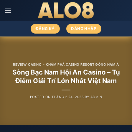
Skip
to
content
ĐĂNG KÝ
ĐĂNG NHẬP
REVIEW CASINO – KHÁM PHÁ CASINO RESORT ĐÔNG NAM Á
Sòng Bạc Nam Hội An Casino – Tụ
Điểm Giải Trí Lớn Nhất Việt Nam
POSTED ON
THÁNG 2 24, 2026
BY
ADMIN