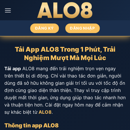
Skip
to
content
ĐĂNG KÝ
ĐĂNG NHẬP
Tải App ALO8 Trong 1 Phút, Trải
Nghiệm Mượt Mà Mọi Lúc
Tải
app
ALO8 mang đến trải nghiệm trọn vẹn ngay
trên thiết bị di động. Chỉ vài thao tác đơn giản, người
dùng đã sở hữu không gian giải trí tối ưu với tốc độ ổn
định cùng giao diện thân thiện. Thay vì truy cập trình
duyệt mất thời gian, ứng dụng giúp thao tác nhanh hơn
và thuận tiện hơn. Cài đặt ngay hôm nay để cảm nhận
sự khác biệt từ
ALO8
.
Thông tin app ALO8