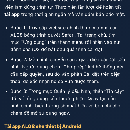
viên làm đúng trình tự. Thực hiện lần lượt để hoàn tất
tải
app
trong thời gian ngắn mà vẫn đảm bảo bảo mật.
Bước 1: Truy cập website chính thức của nhà cái
ALO8 bằng trình duyệt Safari. Tại trang chủ, tìm
mục “Ứng dụng” trên thanh menu rồi nhấn vào nút
dành cho iOS để bắt đầu quá trình cài đặt.
Bước 2: Màn hình chuyển sang giao diện cài đặt cấu
hình. Người dùng chọn “Cho phép” khi hệ thống yêu
cầu cấp quyền, sau đó vào phần Cài đặt trên điện
thoại để xác nhận hồ sơ vừa được thêm.
Bước 3: Trong mục Quản lý cấu hình, nhấn “Tin cậy”
đối với ứng dụng của thương hiệu. Quay lại màn
hình chính, biểu tượng sẽ xuất hiện và bạn chỉ cần
chạm để mở sử dụng ngay.
Tải app ALO8 cho thiết bị Android