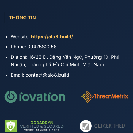
THÔNG TIN
Website:
https://alo8.build/
Phone: 0947582256
Địa chỉ: 16/23 Đ. Đặng Văn Ngữ, Phường 10, Phú
Nhuận, Thành phố Hồ Chí Minh, Việt Nam
Email:
contact@alo8.build