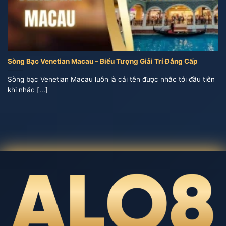
Sòng Bạc Venetian Macau – Biểu Tượng Giải Trí Đẳng Cấp
Sòng bạc Venetian Macau luôn là cái tên được nhắc tới đầu tiên
khi nhắc [...]