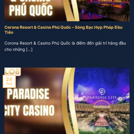
Corona Resort & Casino Phú Quốc – Sòng Bạc Hợp Pháp Đầu
Tiên
Corona Resort & Casino Phú Quốc là điểm đến giải trí hàng đầu
cho những [...]
24
Th2