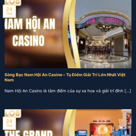
24
Th2
Sòng Bạc Nam Hội An Casino – Tụ Điểm Giải Trí Lớn Nhất Việt
Nam
Nam Hội An Casino là tâm điểm của sự xa hoa và giải trí đỉnh [...]
24
Th2