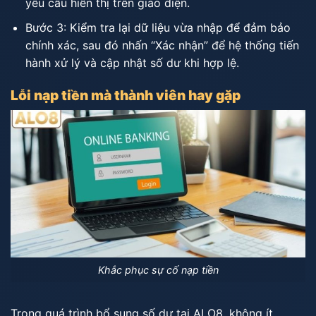
yêu cầu hiển thị trên giao diện.
Bước 3: Kiểm tra lại dữ liệu vừa nhập để đảm bảo
chính xác, sau đó nhấn “Xác nhận” để hệ thống tiến
hành xử lý và cập nhật số dư khi hợp lệ.
Lỗi nạp tiền mà thành viên hay gặp
Khắc phục sự cố nạp tiền
Trong quá trình bổ sung số dư tại ALO8, không ít