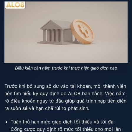
Điều kiện cần nắm trước khi thực hiện giao dịch nạp
Trước khi bổ sung số dư vào tài khoản, mỗi thành viên
nên tìm hiểu kỹ quy định do ALO8 ban hành. Việc nắm
rõ điều khoản ngay từ đầu giúp quá trình nạp tiền diễn
ra suôn sẻ và hạn chế rủi ro phát sinh.
Tuân thủ hạn mức giao dịch tối thiểu và tối đa:
Cổng cược quy định rõ mức tối thiểu cho mỗi lần