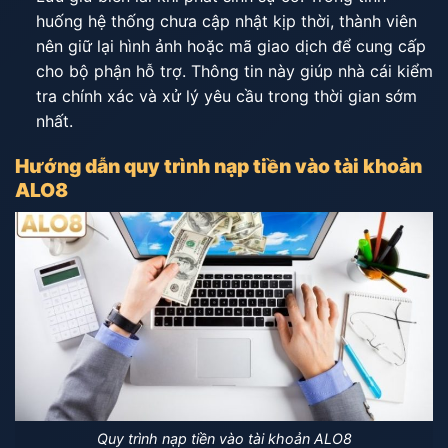
huống hệ thống chưa cập nhật kịp thời, thành viên
nên giữ lại hình ảnh hoặc mã giao dịch để cung cấp
cho bộ phận hỗ trợ. Thông tin này giúp nhà cái kiểm
tra chính xác và xử lý yêu cầu trong thời gian sớm
nhất.
Hướng dẫn quy trình nạp tiền vào tài khoản
ALO8
Quy trình nạp tiền vào tài khoản ALO8